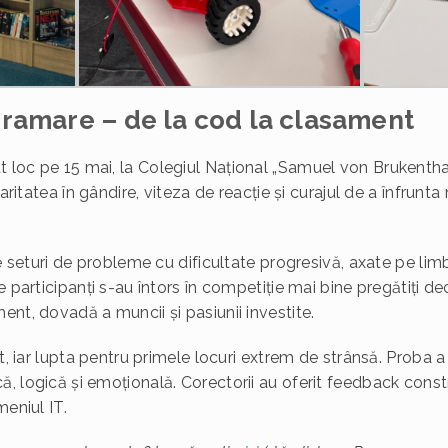
gramare – de la cod la clasament
loc pe 15 mai, la Colegiul Național „Samuel von Brukenthal
laritatea în gândire, viteza de reacție și curajul de a înfrun
pe seturi de probleme cu dificultate progresivă, axate pe limb
 participanți s-au întors în competiție mai bine pregătiți decâ
ent, dovadă a muncii și pasiunii investite.
t, iar lupta pentru primele locuri extrem de strânsă. Proba a 
 logică și emoțională. Corectorii au oferit feedback constru
meniul IT.