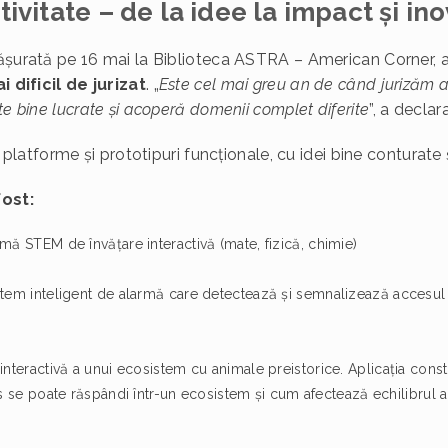
ivitate – de la idee la impact și ino
fășurată pe 16 mai la Biblioteca ASTRA – American Corner, 
 dificil de jurizat
. „
Este cel mai greu an de când jurizăm a
te bine lucrate și acoperă domenii complet diferite
”, a declar
, platforme și prototipuri funcționale, cu idei bine conturate
ost:
mă STEM de învățare interactivă (mate, fizică, chimie)
tem inteligent de alarmă care detectează și semnalizează accesul 
interactivă a unui ecosistem cu animale preistorice. Aplicația const
s se poate răspândi într-un ecosistem și cum afectează echilibrul a