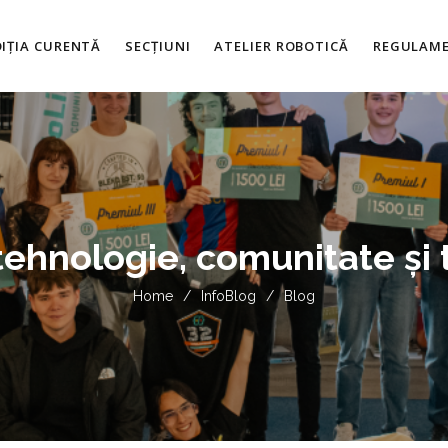
DIȚIA CURENTĂ
SECȚIUNI
ATELIER ROBOTICĂ
REGULAM
tehnologie, comunitate și t
Home
/
InfoBlog
/
Blog