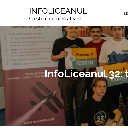
INFOLICEANUL
E
Creștem comunitatea IT
InfoLiceanul 32: 