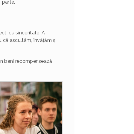
 parte.
t, cu sinceritate. A
tru că ascultăm, învățăm și
le în bani recompensează