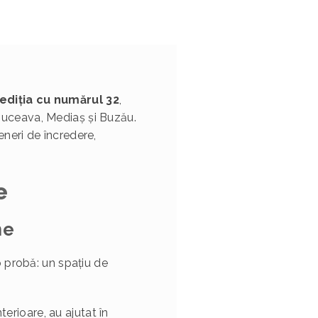
ediția cu numărul 32
,
, Suceava, Mediaș și Buzău.
teneri de încredere,
e
ne
 probă: un spațiu de
nterioare, au ajutat în