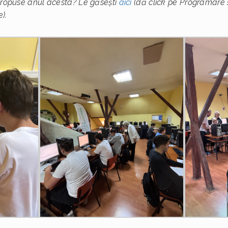
 propuse anul acesta? Le găsești
aici
(dă click pe Programare și
).