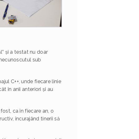
” și a testat nu doar
ta necunoscutul sub
ajul C++, unde fiecare linie
t în anii anteriori și au
fost, ca în fiecare an, o
ctiv, încurajând tinerii să