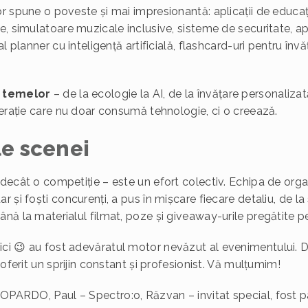
r spune o poveste și mai impresionantă: aplicații de educație
, simulatoare muzicale inclusive, sisteme de securitate, apli
l planner cu inteligență artificială, flashcard-uri pentru învă
a temelor
– de la ecologie la AI, de la învățare personaliza
nerație care nu doar consumă tehnologie, ci o creează.
le scenei
decât o competiție – este un efort colectiv. Echipa de orga
 și foști concurenți, a pus în mișcare fiecare detaliu, de la
ă la materialul filmat, poze și giveaway-urile pregătite pent
ici 😉 au fost adevăratul motor nevăzut al evenimentului. De l
 oferit un sprijin constant și profesionist. Vă mulțumim!
OPARDO, Paul – Spectro:o, Răzvan – invitat special, fost par