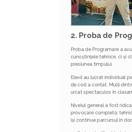
2. Proba de Pro
Proba de Programare a avut 
cunoștințele tehnice, ci și c
presiunea timpului.
Elevii au lucrat individual 
de cod a contat. Mulți dintre
urcat spectaculos în clasam
Nivelul general a fost ridica
provocare completă: tehnică,
își continue parcursul în do