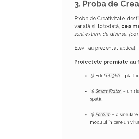
3. Proba de Creat
Proba de Creativitate, des
variată și, totodată,
cea mai
sunt extrem de diverse, foar
Elevii au prezentat aplicații
Proiectele premiate au f
🥇 Edu
Lab 360
– platfor
🥈
Smart Watch
– un sis
spațiu
🥉
EcoSim
– o simulare 
modului în care un viru