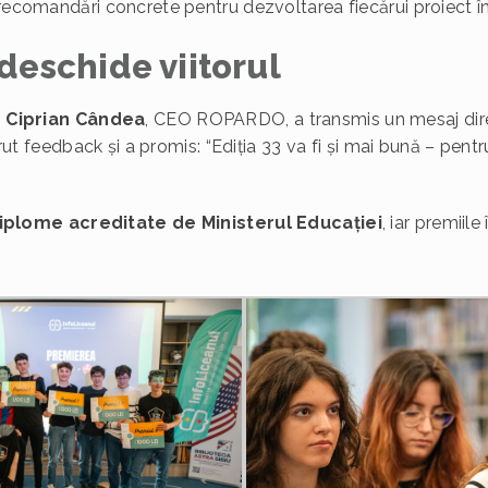
 recomandări concrete pentru dezvoltarea fiecărui proiect în
 deschide viitorul
,
Ciprian Cândea
, CEO ROPARDO, a transmis un mesaj direc
cerut feedback și a promis: “Ediția 33 va fi și mai bună – pen
”
iplome acreditate de Ministerul Educației
, iar premii