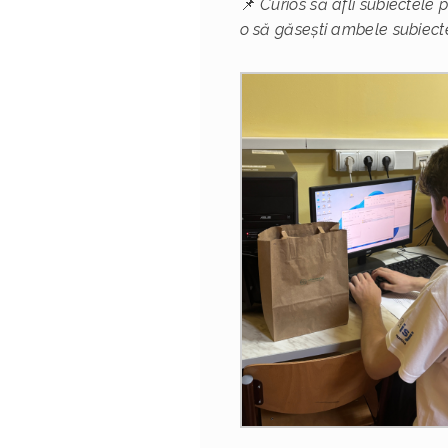
📌
Curios să afli subiectele
o să găsești ambele subiecte