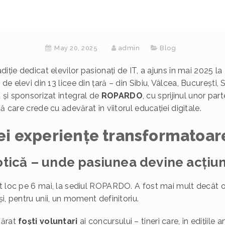
May 20, 2025
admin
Blog
diție dedicat elevilor pasionați de IT, a ajuns în mai 2025 la
e elevi din 13 licee din țară – din Sibiu, Vâlcea, București
 și sponsorizat integral de
ROPARDO
, cu sprijinul unor par
ă care crede cu adevărat în viitorul educației digitale.
rei experiențe transformatoar
otică – unde pasiunea devine acțiu
t loc pe 6 mai, la sediul ROPARDO. A fost mai mult decât o
i, pentru unii, un moment definitoriu.
mărat
foști voluntari
ai concursului – tineri care, în edițiile a