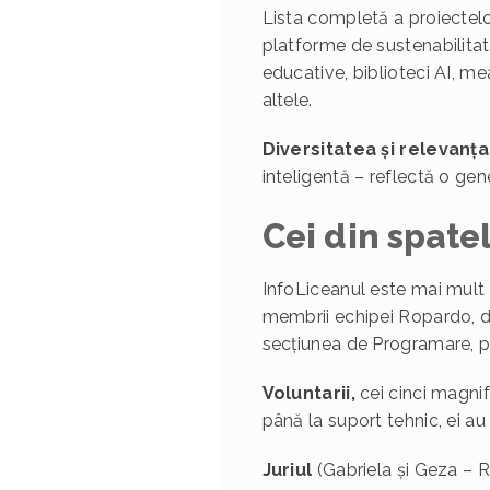
Lista completă a proiectelo
platforme de sustenabilitate
educative, biblioteci AI, mea
altele.
Diversitatea și relevanț
inteligentă – reflectă o ge
Cei din spate
InfoLiceanul este mai mult 
membrii echipei Ropardo, dar
secțiunea de Programare, pân
Voluntarii,
cei cinci magnif
până la suport tehnic, ei au
Juriul
(Gabriela și Geza – R