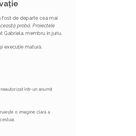
vație
a fost de departe cea mai
ceastă probă. Proiectele
at Gabriela, membru în juriu.
 și execuție matură.
neautorizat într-un anumit
ruiește o imagine clară a
cestuia.