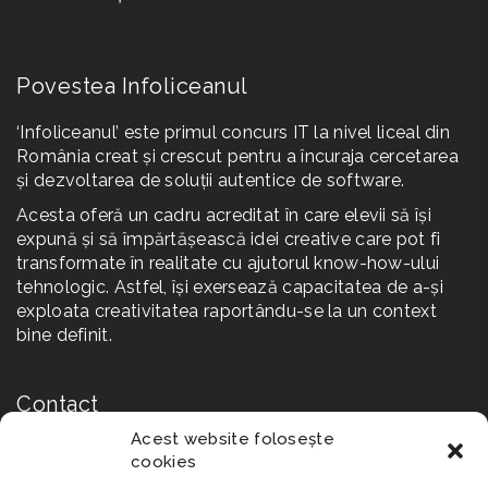
Povestea Infoliceanul
‘Infoliceanul’ este primul concurs IT la nivel liceal din
România creat și crescut pentru a încuraja cercetarea
și dezvoltarea de soluții autentice de software.
Acesta oferă un cadru acreditat în care elevii să își
expună și să împărtășească idei creative care pot fi
transformate în realitate cu ajutorul know-how-ului
tehnologic. Astfel, își exersează capacitatea de a-și
exploata creativitatea raportându-se la un context
bine definit.
Contact
Acest website folosește
Str. Reconstrucției Nr. 2A, 550129 Sibiu
cookies