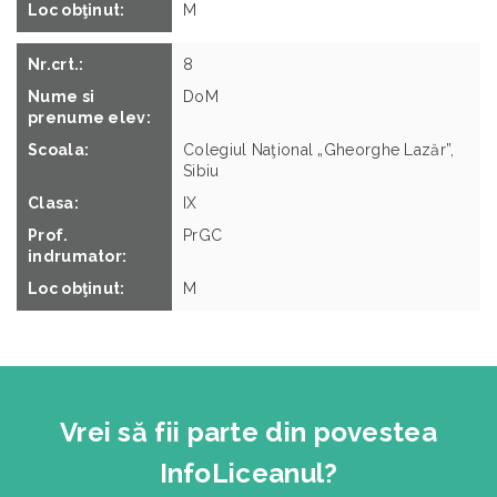
M
8
DoM
Joc de noroc
Colegiul Naţional „Gheorghe Lazăr”,
Operatori
Sibiu
IX
PrGC
M
Vrei să fii parte din povestea
InfoLiceanul?