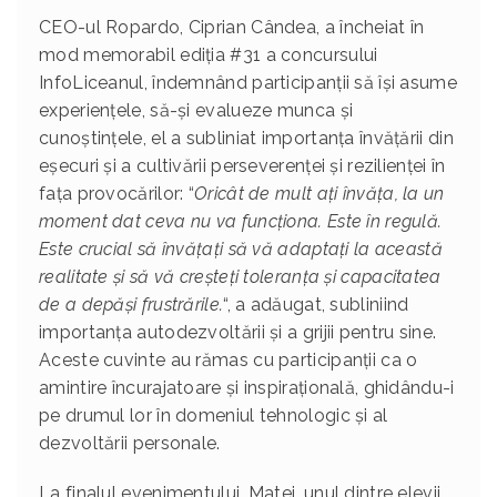
CEO-ul Ropardo, Ciprian Cândea, a încheiat în
mod memorabil ediția #31 a concursului
InfoLiceanul, îndemnând participanții să își asume
experiențele, să-și evalueze munca și
cunoștințele, el a subliniat importanța învățării din
eșecuri și a cultivării perseverenței și rezilienței în
fața provocărilor: “
Oricât de mult ați învăța, la un
moment dat ceva nu va funcționa. Este în regulă.
Este crucial să învățați să vă adaptați la această
realitate și să vă creșteți toleranța și capacitatea
de a depăși frustrările.
“, a adăugat, subliniind
importanța autodezvoltării și a grijii pentru sine.
Aceste cuvinte au rămas cu participanții ca o
amintire încurajatoare și inspirațională, ghidându-i
pe drumul lor în domeniul tehnologic și al
dezvoltării personale.
La finalul evenimentului, Matei, unul dintre elevii