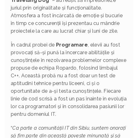
Travelling Dog
” – au reușit să impresioneze
juriul prin originalitate și funcționalitate.
Atmosfera a fost încărcată de emoție și bucurie
în timp ce concurenții își prezentau cu mândrie
proiectele la care au lucrat chiar și luni de zile.
În cadrul probei de
Programare
, elevii au fost
provocați să-și pună la încercare abilitățile și
cunoștințele în rezolvarea problemelor complexe
propuse de echipa Ropardo, folosind limbajul
C++. Această probă nu a fost doar un test de
aptitudini tehnice pentru liceeni, ci și o
oportunitate de a-și testa cunoștințele. Fiecare
linie de cod scrisă a fost un pas înainte în evoluția
lor ca programatori și în consolidarea pasiunii lor
pentru domeniul IT.
“
Ca parte a comunității IT din Sibiu, suntem onorați
să fim parte din această poveste minunată și să