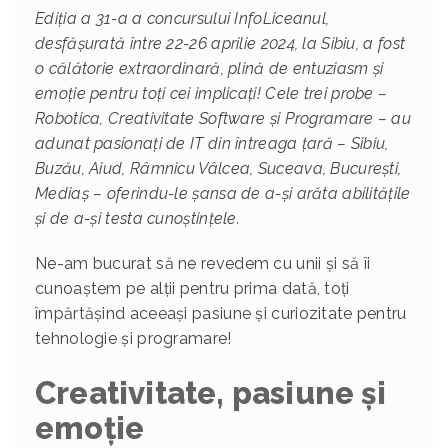
Ediția a 31-a a concursului InfoLiceanul,
desfășurată între 22-26 aprilie 2024, la Sibiu, a fost
o călătorie extraordinară, plină de entuziasm și
emoție pentru toți cei implicați! Cele trei probe –
Robotica, Creativitate Software și Programare – au
adunat pasionați de IT din întreaga țară – Sibiu,
Buzău, Aiud, Râmnicu Vâlcea, Suceava, București,
Mediaș – oferindu-le șansa de a-și arăta abilitățile
și de a-și testa cunoștințele.
Ne-am bucurat să ne revedem cu unii și să îi
cunoaștem pe alții pentru prima dată, toți
împărtășind aceeași pasiune și curiozitate pentru
tehnologie și programare!
Creativitate, pasiune și
emoție