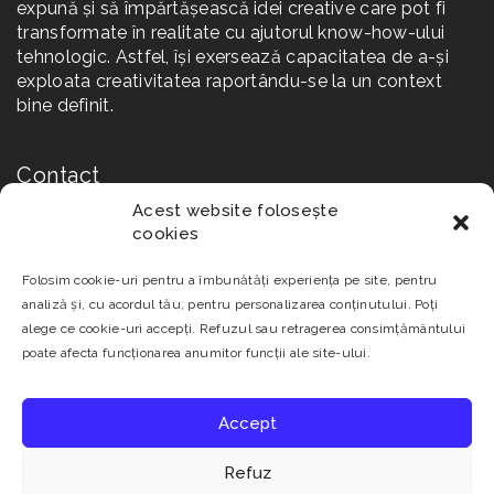
expună și să împărtășească idei creative care pot fi
transformate în realitate cu ajutorul know-how-ului
tehnologic. Astfel, își exersează capacitatea de a-și
exploata creativitatea raportându-se la un context
bine definit.
Contact
Acest website folosește
Str. Reconstrucției Nr. 2A, 550129 Sibiu
cookies
+40 0269 231 037
Folosim cookie-uri pentru a îmbunătăți experiența pe site, pentru
analiză și, cu acordul tău, pentru personalizarea conținutului. Poți
infoliceanul [at] infoliceanul [dot] ro
alege ce cookie-uri accepți. Refuzul sau retragerea consimțământului
poate afecta funcționarea anumitor funcții ale site-ului.
Accept
Refuz