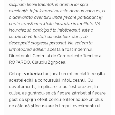
susținem tinerii talentați în drumul lor spre
excelență. InfoLiceanul nu este doar un concurs, ci
o adevărată aventură unde fiecare participant își
poate transforma ideile inovative în realitate. Vă
încurajez să participați la Infoliceanul, este o
ocazie să vă testați cunoștințele, dar și să
descoperiți progresul personal.
Ne vedem la
următoarea ediție!
“, acesta a fost îndemnul
Directorului Centrului de Competențe Tehnice al
ROPARDO, Claudiu Zgripcea.
Cei opt
voluntari
au jucat un rol crucial în reușita
acestei ediții a concursului InfoLiceanul. Cu
devotament și implicare, ei au fost prezenți în
culise, asigurându-se că fiecare zâmbet și fiecare
gest de sprijin oferit concurenților aduce un plus
de căldură și încurajare în timpul evenimentului.