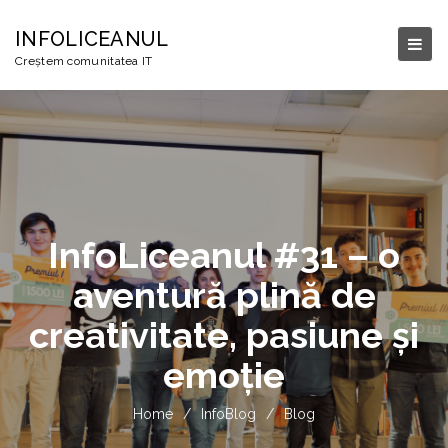
INFOLICEANUL
Creștem comunitatea IT
InfoLiceanul #31 – o
aventură plină de
creativitate, pasiune și
emoție
Home
/
InfoBlog
/
Blog