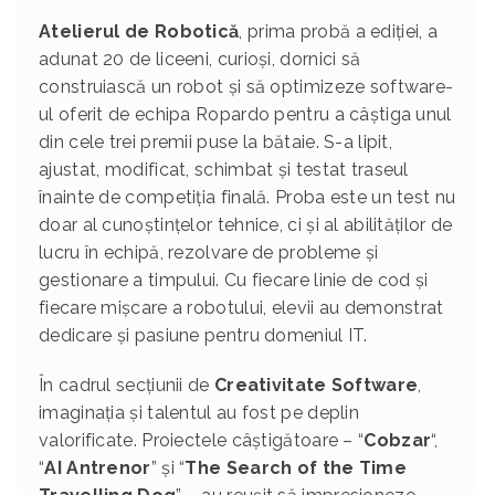
Atelierul de Robotică
, prima probă a ediției, a
adunat 20 de liceeni, curioși, dornici să
construiască un robot și să optimizeze software-
ul oferit de echipa Ropardo pentru a câștiga unul
din cele trei premii puse la bătaie. S-a lipit,
ajustat, modificat, schimbat și testat traseul
înainte de competiția finală. Proba este un test nu
doar al cunoștințelor tehnice, ci și al abilităților de
lucru în echipă, rezolvare de probleme și
gestionare a timpului. Cu fiecare linie de cod și
fiecare mișcare a robotului, elevii au demonstrat
dedicare și pasiune pentru domeniul IT.
În cadrul secțiunii de
Creativitate Software
,
imaginația și talentul au fost pe deplin
valorificate. Proiectele câștigătoare – “
Cobzar
“,
“
AI Antrenor
” și “
The Search of the Time