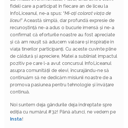
fideli care a participat în fiecare an de liceu la
InfoLiceanul, ne-a spus: “
Mi-ați colorat viața de
liceu
!” Această simplă, dar profundă expresie de
recunoștință ne-a adus o bucurie imensă și ne-a
confirmat că eforturile noastre au fost apreciate
și că am reușit să aducem valoare și inspirație în
viața tinerilor participanți. Cu aceste cuvinte pline
de căldură și apreciere, Matei a subliniat impactul
pozitiv pe care l-a avut concursul InfoLiceanul
asupra comunității de elevi, încurajându-ne să
continuăm să ne dedicăm misiunii noastre de a
promova pasiunea pentru tehnologie și învățare
continuă.
Noi suntem deja gândurile deja îndreptate spre
ediția cu numărul #32! Până atunci, ne vedem pe
Insta
!